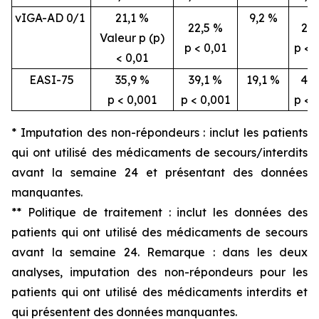
vIGA-AD 0/1
21,1 %
9,2 %
22,5 %
26,
Valeur p (p)
p < 0,01
p < 
< 0,01
EASI-75
35,9 %
39,1 %
19,1 %
46,
p < 0,001
p < 0,001
p < 
* Imputation des non-répondeurs : inclut les patients
qui ont utilisé des médicaments de secours/interdits
avant la semaine 24 et présentant des données
manquantes.
** Politique de traitement : inclut les données des
patients qui ont utilisé des médicaments de secours
avant la semaine 24. Remarque : dans les deux
analyses, imputation des non-répondeurs pour les
patients qui ont utilisé des médicaments interdits et
qui présentent des données manquantes.