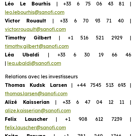
Léo Le Bourhis
| +33 6 75 06 43 81 |
leo.lebourhis@sanofi.com
Victor Rouault
| +33 6 70 93 71 40 |
victor.rouault@sanofi.com
Timothy Gilbert
| +1 516 521 2929 |
timothy.gilbert@sanofi.com
Léa Ubaldi
| +33 6 30 19 66 46
|
lea.ubaldi@sanofi.com
Relations avec les investisseurs
Thomas Kudsk Larsen
| +44 7545 513 693 |
thomas.larsen@sanofi.com
Alizé Kaisserian
| +33 6 47 04 12 11 |
alize.kaisserian@sanofi.com
Felix Lauscher
| +1 908 612 7239 |
felix.lauscher@sanofi.com