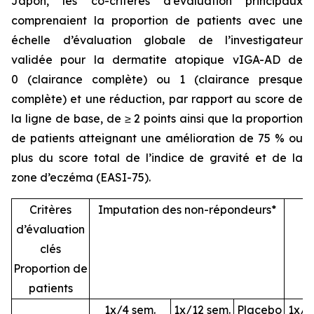
Japon, les co-critères d’évaluation principaux
comprenaient la proportion de patients avec une
échelle d’évaluation globale de l’investigateur
validée pour la dermatite atopique vIGA-AD de
0 (clairance complète) ou 1 (clairance presque
complète) et une réduction, par rapport au score de
la ligne de base, de ≥ 2 points ainsi que la proportion
de patients atteignant une amélioration de 75 % ou
plus du score total de l’indice de gravité et de la
zone d’eczéma (EASI-75).
Critères
Imputation des non-répondeurs*
P
d’évaluation
clés
Proportion de
patients
1x/4 sem.
1x/12 sem.
Placebo
1x/4