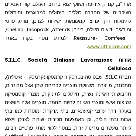
ארה"ב, קנדה, אירופה ושווקי יצוא ברחבי העולם. קווי העסקים
העיקריים של החברה כוללים חיתולים למבוגרים וחיתולים
לתינוקות דרך ערוצי קמעונאות, ישירות לצרכן, מותג פרטי
,
Chelino
,
Incopack
,
Attends
ומותגים ידועים משלה, ביניהן
. למידע נוסף בקרו באתר
Reassure
ו-
Comfees
.
www.attindas.com
S.I.L.C. Società Italiana Lavorazione
אודות
Cellulosa
חברת SILC, שבסיסה בטרסקור קרמסקו (קרמסקו - איטליה),
מתכננת, מייצרת ומשווקת מוצרים לבריחת שתן אצל מבוגרים,
תחבושות היגיינה נשית, חיתולים לתינוקות, מוצרי קוסמטיקה
לטיפוח אישי ומוצרי היגיינה לחיות מחמד. מוצרים אלה מופצים
בעיקר דרך ערוצי קמעונאיים, בתי מרקחת ומוסדות כמו בתי
אבות ובתי חולים, וכן באמצעות מכירות ישירות לצרכן וייצוא
ליותר מעשרים מדינות זרות. בנוסף לקווי מותג פרטיים רבים,