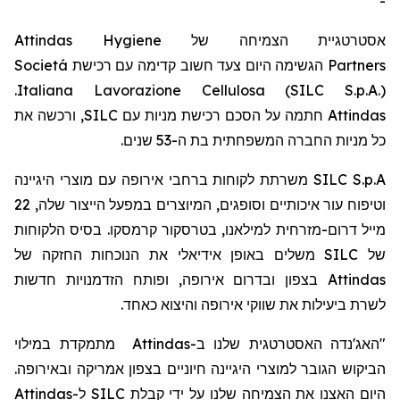
-
Attindas Hygiene
אסטרטגיית הצמיחה של
Societá
הגשימה היום צעד חשוב קדימה עם רכישת
Partners
.
Italiana Lavorazione Cellulosa (SILC S.p.A.)
, ורכשה את
SILC
חתמה על הסכם רכישת מניות עם
Attindas
כל מניות החברה המשפחתית בת ה-53
שנים.
משרתת לקוחות ברחבי אירופה עם מוצרי היגיינה
SILC S.p.A
22
וטיפוח עור איכותיים וסופגים, המיוצרים במפעל הייצור שלה,
מייל
דרום-מזרחית למילאנו,
בטרסקור
קרמסקו
. בסיס הלקוחות
משלים באופן אידיאלי את הנוכחות החזקה של
SILC
של
בצפון ובדרום אירופה, ופותח הזדמנויות חדשות
Attindas
לשרת ביעילות את שווקי אירופה והיצוא כאחד.
מתמקדת במילוי
Attindas
ב-
"האג'נדה האסטרטגית שלנו
הביקוש הגובר למוצרי היגיינה חיוניים בצפון אמריקה ובאירופה.
Attindas
ל-
SILC
היום האצנו את הצמיחה שלנו על ידי קבלת