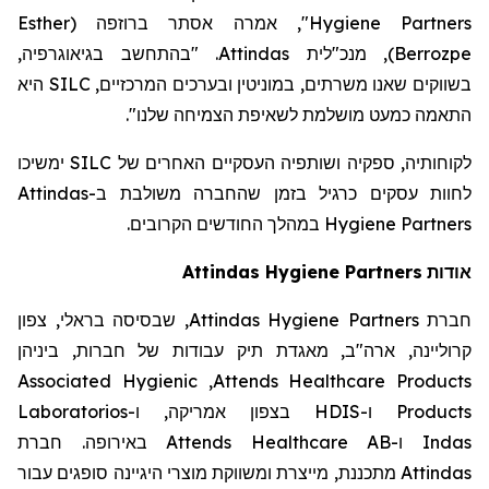
Esther
(
ברוזפה
", אמרה אסתר
Hygiene Partners
. "בהתחשב בגיאוגרפיה,
Attindas
, מנכ"לית
)
Berrozpe
היא
SILC
בשווקים שאנו משרתים, במוניטין ובערכים המרכזיים,
".
התאמה כמעט מושלמת לשאיפת הצמיחה שלנו
ימשיכו
SILC
לקוחותיה, ספקיה ושותפיה העסקיים האחרים של
Attindas
לחוות עסקים כרגיל בזמן שהחברה משולבת ב-
במהלך החודשים הקרובים.
Hygiene Partners
Attindas
Hygiene Partners
אודות
, שבסיסה בראלי, צפון
Attindas Hygiene Partners
חברת
קרוליינה, ארה"ב, מאגדת תיק עבודות של חברות, ביניהן
Associated Hygienic
,
Attends Healthcare Products
Laboratorios
בצפון אמריקה, ו-
HDIS
ו-
Products
באירופה. חברת
Attends Healthcare AB
ו-
Indas
מתכננת, מייצרת ומשווקת מוצרי היגיינה סופגים עבור
Attindas